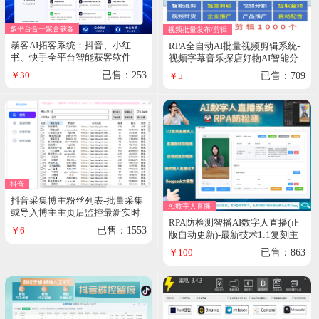
多平台合一聚合获客
视频批量发布/剪辑
暴客AI拓客系统：抖音、小红
RPA全自动AI批量视频剪辑系统-
书、快手全平台智能获客软件
视频字幕音乐探店好物AI智能分
割切片混剪|剪辑只需一个软件搞
￥30
已售：253
￥5
已售：709
定
抖音
抖音采集博主粉丝列表-批量采集
AI数字人直播
或导入博主主页后监控最新实时
RPA防检测智播AI数字人直播(正
粉丝及全部粉丝列表提取
￥6
已售：1553
版自动更新)-最新技术1:1复刻主
播真人形象直播|自动直播报时防
￥100
已售：863
检测|随时插入互动话术不重复|自
动回复防平台检测|接入Deepseek
大模型||支持抖音,快手,视频号,美
团直播