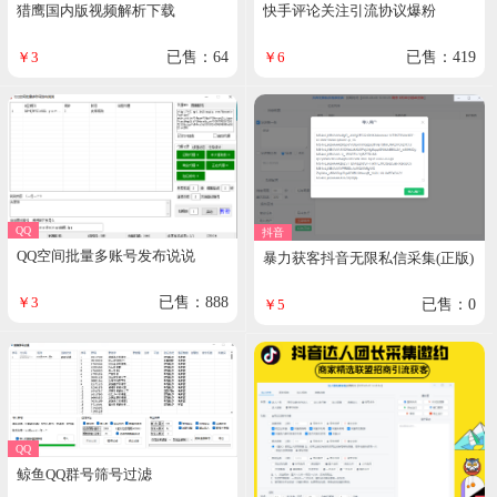
猎鹰国内版视频解析下载
快手评论关注引流协议爆粉
￥3
已售：64
￥6
已售：419
QQ
抖音
QQ空间批量多账号发布说说
暴力获客抖音无限私信采集(正版)
￥3
已售：888
￥5
已售：0
QQ
鲸鱼QQ群号筛号过滤