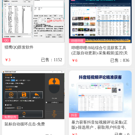
QQ
哔哩哔哩
猎鹰QQ群发软件
哔哩哔哩/B站综合引流获客工具
(正版自动更新)-采集截留|监控|关
注|评论|私信|点赞|养号为一体的
￥3
已售：1152
￥6
已售：836
bilibili综合获客工具
抖音
免费软件
暴力获客抖音短视频评论采集(正
鼠标自动循环点击-免费
版)-筛选用户，获取用户抖音号、
电话号
￥5
已售：0