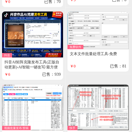
￥0
已售：70
免费软件
文本文件批量处理工具-免费
抖音
抖音AI矩阵克隆发布工具(正版自
￥0
已售：81
动更新)-AI智能一键改写/最方便
好用的多账号视频图文批量克隆
￥6
已售：939
搬运/指纹防封环境
视频批量发布/剪辑
快手