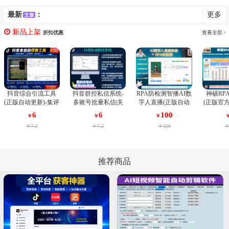
最新
：
更多
文章
新品上架
折扣优惠
查看全部
抖音综合引流工具
抖音群控私信系统-
RPA防检测智播AI数
神硕RP
(正版自动更新)-集评
多账号批量私信|关
字人直播(正版自动
(正版官
论区采集截留|直播
注|点赞|收藏-群控系
更新)-最新技术1:1复
强个人微
6
6
100
￥
￥
￥
间采集|监控新评论|
统(正版自动更新)
刻主播真人形象直
PC获客
￥7.2
￥7.2
￥120
￥
关注|评论|私信|点赞|
播|自动直播报时防
工RPA
截留养号为一体的抖
检测|随时插入互动
作流
音综合获客工具
话术不重复|自动回
复防平台检测|接入
推荐商品
Deepseek大模型||支
持抖音,快手,视频号,
美团直播