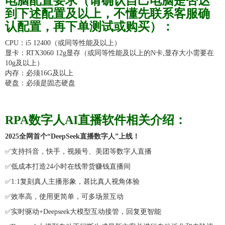
电脑配置要求（请确认自己电脑是否达
到下述配置及以上，不懂先联系客服确
认配置，再下单测试或购买）：
CPU：i5 12400（或同等性能及以上）
显卡：RTX3060 12g显存（或同等性能及以上的N卡,显存大小需要在
10g及以上）
内存：必须16G及以上
硬盘：必须是固态硬盘
RPA数字人AI直播软件相关介绍：
2025全网首个
“DeepSeek直播数字人”
上线！
✅
支持
抖音，快手，视频号、美团
等数字人直播
✅
低成本打造
24小时在线带货赚钱直播间
✅
1:1复刻真人主播形象，甚比真人视角体验
✅
效率高，使用更简单，可多场景互动
✅
实时驱动+Deepseek
大模型互动接管，回复更智能