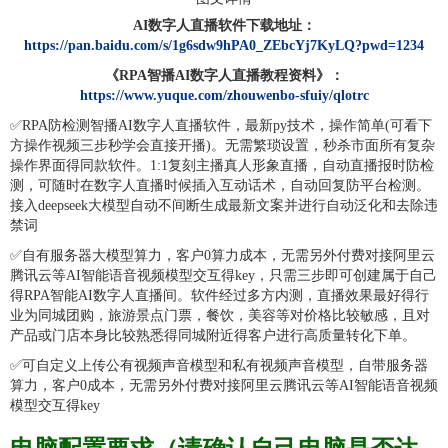
AI数字人直播
软件下载地址
：
https://pan.baidu.com/s/1g6sdw9hPA0_ZEbcYj7KyLQ?pwd=1234
《RPA智播AI数字人直播教程资料》
：
https://www.yuque.com/zhouwenbo-sfuiy/qlotrc
✅
RPA防检测智播AI数字人直播软件，最新py技术，操作简单(可看下
方操作视频三步秒学会直接开播)。无需繁琐设置，秒杀市面所有复杂
操作界面得同款软件。1:1复刻主播真人形象直播，自动直播报时防检
测，可随时在数字人直播时候插入互动话术，自动回复防平台检测。
接入deepseek大模型自动不间断生成最新文案并进行自动泛化和去除违
禁词
✅
自有服务器大模型算力，客户0算力成本，无需另外付费对接阿里云
腾讯云等AI智能语音视频模型交互得key，只需三步即可创建属于自己
得RPA智能AI数字人直播间。软件经过多方内测，直播效果最好得行
业为同城团购，旅游景点门票，餐饮，美容等对价格比较敏感，且对
产品或门店本身比较熟悉得同城附近得客户进行高质量转化下单。
✅
可自定义上传公有视频声音模型和私有视频声音模型，自带服务器
算力，客户0成本，无需另外付费对接阿里云腾讯云等AI智能语音视频
模型交互得key