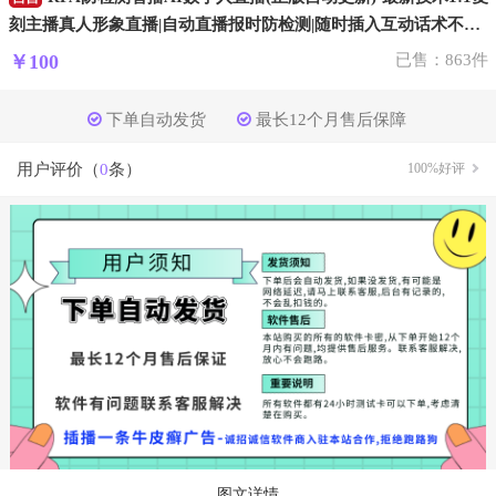
刻主播真人形象直播|自动直播报时防检测|随时插入互动话术不重
复|自动回复防平台检测|接入Deepseek大模型||支持抖音,快手,视频
￥100
已售：863件
号,美团直播
下单自动发货
最长12个月售后保障
用户评价（
0
条）
100%好评
图文详情