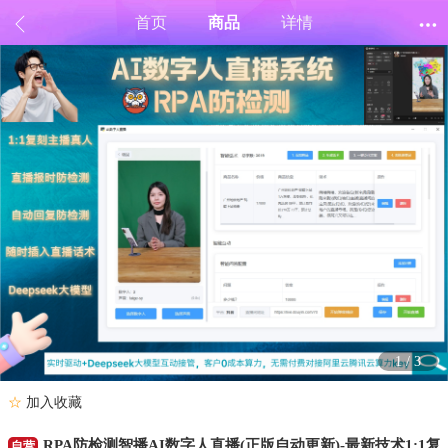
首页
商品
详情
1
/
3
☆
加入收藏
RPA防检测智播AI数字人直播(正版自动更新)-最新技术1:1复
自营