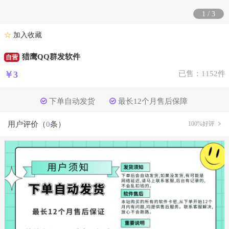
1
/
3
☆
加入收藏
猎鹰QQ群发软件
自营
￥3
已售：1152件
下单自动发货
最长12个月售后保障
用户评价（
0
条）
100%好评