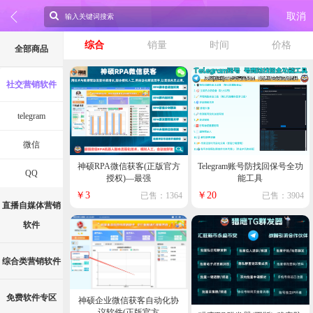
取消
综合
销量
时间
价格
全部商品
社交营销软件
telegram
微信
神硕RPA微信获客(正版官方
Telegram账号防找回保号全功
QQ
授权)—最强
能工具
￥3
￥20
已售：1364
已售：3904
直播自媒体营销
软件
综合类营销软件
免费软件专区
神硕企业微信获客自动化协
议软件(正版官方