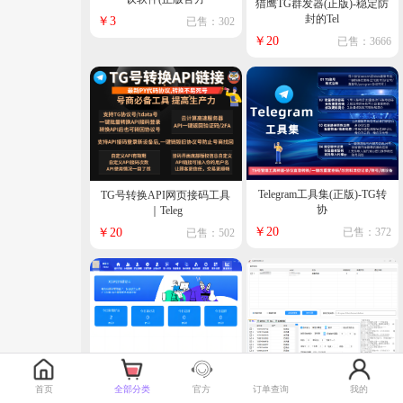
猎鹰TG群发器(正版)-稳定防
封的Tel
￥3
已售：302
￥20
已售：3666
Telegram工具集(正版)-TG转
TG号转换API网页接码工具
协
｜Teleg
￥20
￥20
已售：372
已售：502
九星科技箱微信筛号爆粉(正
微易宝微信跟圈爆粉营销(正
首页
全部分类
官方
订单查询
我的
版)-自带防封
版)