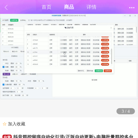
首页
商品
详情
3
/
4
☆
加入收藏
抖音群控留痕自动化引流(正版自动更新)-电脑批量群控多台
自营