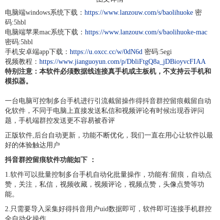
电脑端windows系统下载：
https://www.lanzouw.com/s/baolihuoke
密
码:5hbl
电脑端
苹果mac系统
下载：
https://www.lanzouw.com/s/baolihuoke-mac
密码:5hbl
手机安卓端app下载：
https://u.oxcc.cc/w/0dN6d
密码:5egi
视频教程：
https://www.jianguoyun.com/p/DbliFtgQ8a_jDBioyvcFIAA
特别注意：本软件必须数据线连接真手机或主板机，不支持云手机和
模拟器。
一台电脑可控制多台手机进行引流截留操作得抖音群控留痕截留自动
化软件，不同于电脑上直接发送私信和视频评论有时候出现吞评问
题，手机端群控发送更不容易被吞评
正版软件,后台自动更新，功能不断优化，我们一直在用心让软件以最
好的体验触达用户
抖音群控留痕软件功能如下 ：
1.软件可以批量控制多台手机自动化批量操作，功能有:留痕，自动点
赞，关注，私信，视频收藏，视频评论，视频点赞，头像点赞等功
能。
2.只需要导入采集好得抖音用户uid数据即可，软件即可连接手机群控
全自动化操作。