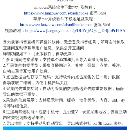
windows系统软件下载地址及教程：
https://www.lanzouw.com/s/baolihuoke
密码:5hbl
苹果mac系统软件下载地址及教程：
https://www.lanzouw.com/s/baolihuoke-mac
密码:5hbl
视频教程：
https://www.jianguoyun.com/p/DUiYijAQ8a_jDBjIoPcFIAA
暴力获客抖音直播间弹幕的软件，无需登录抖音账号，即可实时抓取
直播间互动弹幕等用户信息。采集公开直播间
详细功能如下：（正版软件，自动更新）
1.多直播间连接采集：支持单个添加和批量导入直播间链接。
2.可采集的数据类型：采集直播间进入、礼物、弹幕、点赞、关注、
自动去重等互动用户信息。
3.点击数据自动获取二维码：支持软件内点击采集的任一用户数据，
自动获取二维码，方便手机扫码关注
4.采集的去重复功能：自动将采集的数据筛选并去除重复数据，确保
导出的数据不重复。
5.采集的信息展示：支持显示时间、昵称、动作类型、内容、uld、dy
号等详细信息。
6.过滤与筛选功能：包括手机号，是否蓝V，设置采集地区，设置互动
内容关键词筛选采集等。
7.导出功能：支持手动和自动导出，导出格式包括 txt 和 Excel 表格。