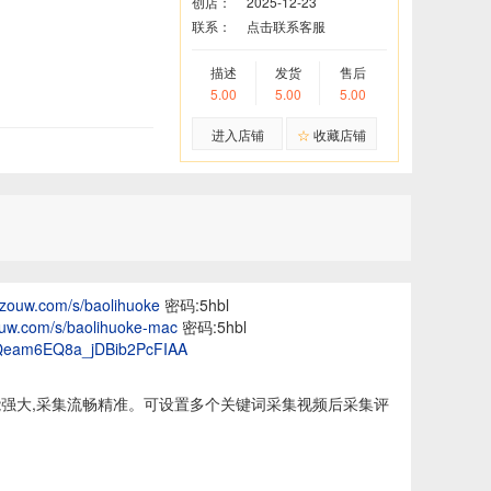
创店：
2025-12-23
联系：
点击联系客服
描述
发货
售后
5.00
5.00
5.00
进入店铺
☆
收藏店铺
nzouw.com/s/baolihuoke
密码:5hbl
ouw.com/s/baolihuoke-mac
密码:5hbl
/DQeam6EQ8a_jDBib2PcFIAA
强大,采集流畅精准。可设置多个关键词采集视频后采集评