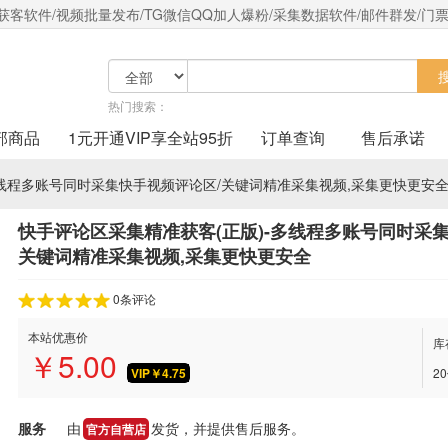
客软件/视频批量发布/TG微信QQ加人爆粉/采集数据软件/邮件群发/门票
热门搜索：
部商品
1元开通VIP享全站95折
订单查询
售后承诺
多线程多账号同时采集快手视频评论区/关键词精准采集视频,采集更快更安
t
快手评论区采集精准获客(正版)-多线程多账号同时采
关键词精准采集视频,采集更快更安全
0条评论
本站优惠价
库
￥
5.00
VIP￥
4.75
2
服务
由
发货，并提供售后服务。
官方自营店