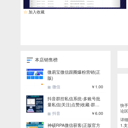
☆
加入收藏
本店销售榜
微易宝微信跟圈爆粉营销(正
版)
微信
￥1.00
抖音群控私信系统-多账号批
量私信|关注|点赞|收藏-群控
快
系统(正版自动更新)
论
抖音
￥6.00
详
神硕RPA微信获客(正版官方
1.