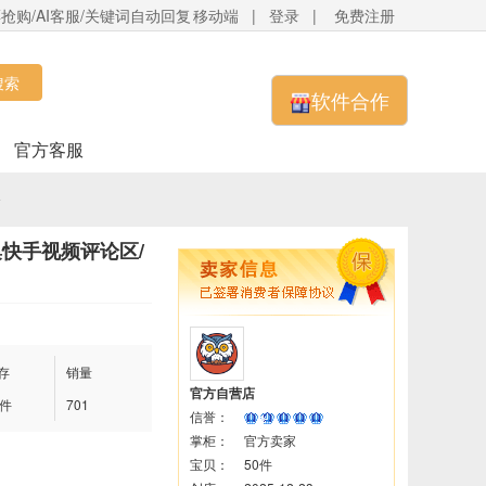
抢购/AI客服/关键词自动回复
移动端
|
登录
|
免费注册
搜索
软件合作
官方客服
全
集快手视频评论区/
存
销量
官方自营店
0件
701
信誉：
掌柜：
官方卖家
宝贝：
50件