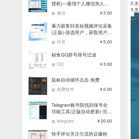
2.
授权)—最强个人微信加人电
3.
脑PC获客软件,模拟人工RPA
微信
￥3.00
脚本自动化操作流程防封控
暴力获客抖音短视频评论采集
(正版)-筛选用户，获取用户抖
音号、电话号
抖音
￥5.00
鲸鱼QQ群号筛号过滤
QQ
￥3.00
鼠标自动循环点击-免费
免费软件
￥0.00
Telegram账号防找回保号全
功能工具(正版自动更新)-完美
把控账号封控|冻结|死号率|降
telegram
￥20.00
低TG账号损耗|安全管理账号
快手评论关注引流协议爆粉