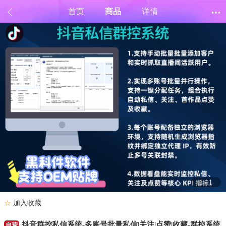
首页
商品
详情
1
/
1
☆
加入收藏
抖音群控私信系统-多账号批量私信|关注|点赞|收藏-群控系统
自营