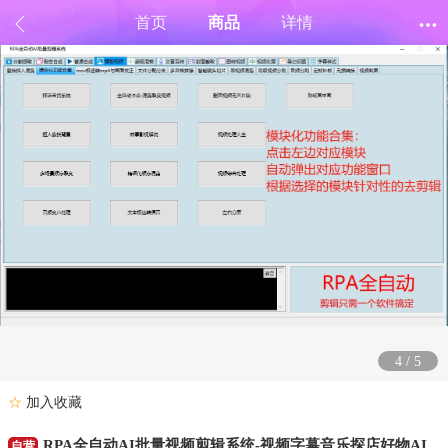
首页
商品
详情
4
/
5
☆
加入收藏
RPA全自动AI批量视频剪辑系统-视频字幕音乐探店好物AI
自营