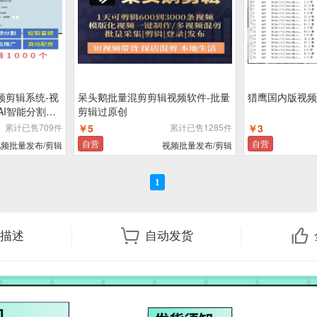
视频剪辑系统-视
呆头鹅批量混剪剪辑视频软件-批量
猎鹰国内版视频
AI智能分割切
剪辑过原创
个软件搞定
累计已售709件
￥5
累计已售1285件
￥3
自营
自营
频批量发布/剪辑
视频批量发布/剪辑
1
描述
自动发货