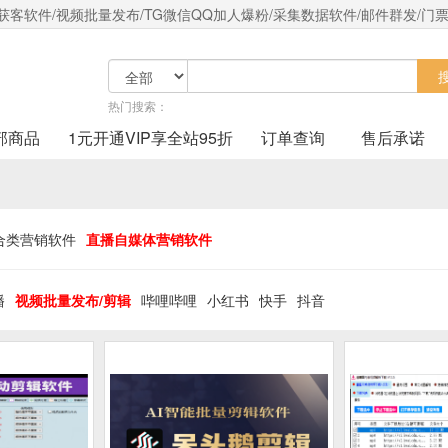
客软件/视频批量发布/TG微信QQ加人爆粉/采集数据软件/邮件群发/门票
热门搜索：
部商品
1元开通VIP享全站95折
订单查询
售后承诺
合类营销软件
直播自媒体营销软件
播
视频批量发布/剪辑
哔哩哔哩
小红书
快手
抖音