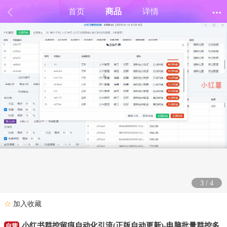
首页
商品
详情
3
/
4
☆
加入收藏
小红书群控留痕自动化引流(正版自动更新)-电脑批量群控多
自营