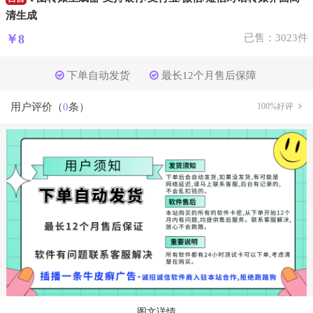
清生成
￥8
已售：3023件
下单自动发货
最长12个月售后保障
用户评价（
0
条）
100%好评
图文详情