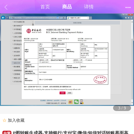
首页
商品
详情
4
/
9
☆
加入收藏
P图转账生成器-支持银行/支付宝/微信/短信对话转账界面高
自营