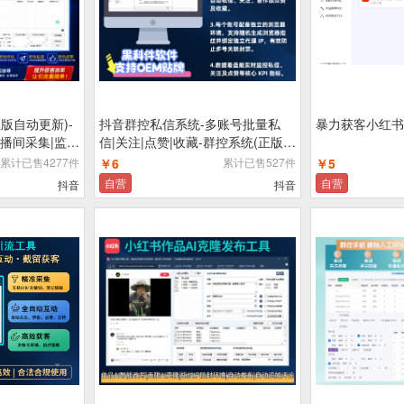
版自动更新)-
抖音群控私信系统-多账号批量私
暴力获客小红书
播间采集|监控
信|关注|点赞|收藏-群控系统(正版自
信|点赞|截留养
动更新)
累计已售4277件
￥6
累计已售527件
￥5
获客工具
自营
自营
抖音
抖音