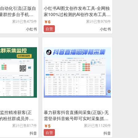
自动化引流(正版自
小红书AI图文创作发布工具-全网独
批量群控多台手机进
家100%过检测的AI创作发布工具|
截留操作
电脑创作手机扫码一键发布权重更
累计已售475件
￥6
累计已售976件
高
自营
小红书
小红书
监控精准获客(正
暴力获客抖音直播间采集(正版)-无
入的粉丝群成员并实
需登录抖音账号即可实时采集抓取
直播间弹幕互动用户信息
累计已售817件
￥5
累计已售1126件
自营
抖音
抖音