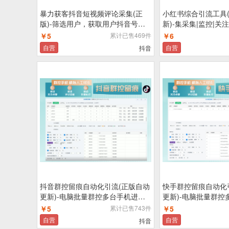
暴力获客抖音短视频评论采集(正
小红书综合引流工具
版)-筛选用户，获取用户抖音号、
新)-集采集|监控|关注
电话号
留养号为一体的小红
￥5
累计已售469件
￥6
客工具
自营
自营
抖音
抖音群控留痕自动化引流(正版自动
快手群控留痕自动化
更新)-电脑批量群控多台手机进行
更新)-电脑批量群控
抖音自动化截留操作
快手自动化截留操作
￥5
累计已售743件
￥5
自营
自营
抖音