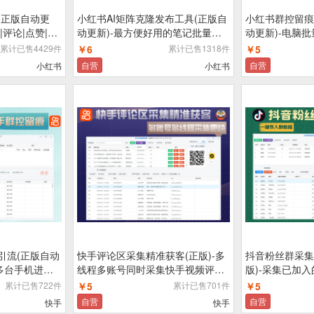
(正版自动更
小红书AI矩阵克隆发布工具(正版自
小红书群控留痕
|评论|点赞|截
动更新)-最方便好用的笔记批量克
动更新)-电脑
书综合营销获
隆搬运/指纹防封环境/AI改写批量发
行小红书自动化
累计已售4429件
￥6
累计已售1318件
￥5
布工具
自营
自营
小红书
小红书
引流(正版自动
快手评论区采集精准获客(正版)-多
抖音粉丝群采集
多台手机进行
线程多账号同时采集快手视频评论
版)-采集已加
区/关键词精准采集视频,采集更快更
时监控群变动
累计已售722件
￥5
累计已售701件
￥5
安全
自营
自营
快手
快手