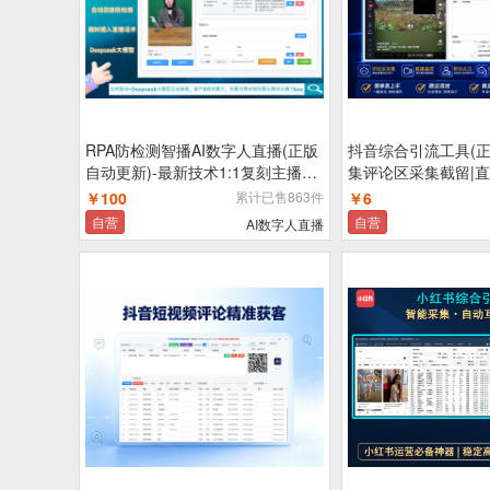
RPA防检测智播AI数字人直播(正版
抖音综合引流工具(正
自动更新)-最新技术1:1复刻主播真
集评论区采集截留|直
人形象直播|自动直播报时防检测|随
新评论|关注|评论|私
￥100
累计已售863件
￥6
时插入互动话术不重复|自动回复防
号为一体的抖音综合
自营
自营
AI数字人直播
平台检测|接入Deepseek大模型||支
持抖音,快手,视频号,美团直播