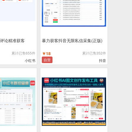
评论精准获客
暴力获客抖音无限私信采集(正版)
累计已售655件
￥18
累计已售352件
自营
小红书
抖音