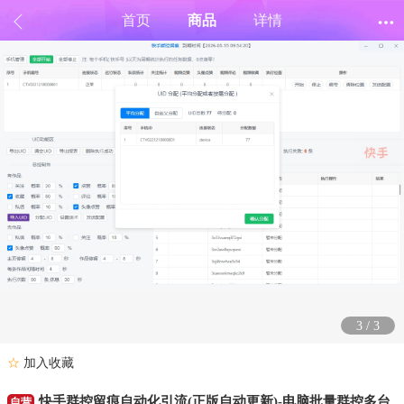
首页
商品
详情
3
/
3
☆
加入收藏
快手群控留痕自动化引流(正版自动更新)-电脑批量群控多台
自营