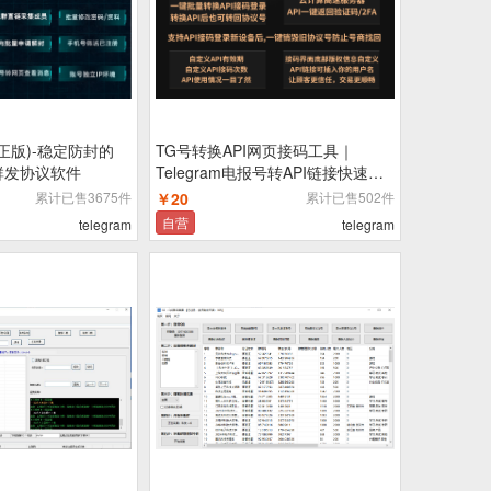
正版)-稳定防封的
TG号转换API网页接码工具｜
报群发协议软件
Telegram电报号转API链接快速接
码登录更稳定
累计已售3675件
￥20
累计已售502件
自营
telegram
telegram