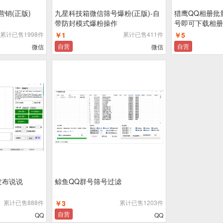
销(正版)
九星科技箱微信筛号爆粉(正版)-自
猎鹰QQ相册批
带防封模式爆粉操作
号即可下载相册
累计已售1998件
￥1
累计已售411件
￥5
自营
自营
微信
微信
发布说说
鲸鱼QQ群号筛号过滤
累计已售888件
￥3
累计已售1203件
自营
QQ
QQ