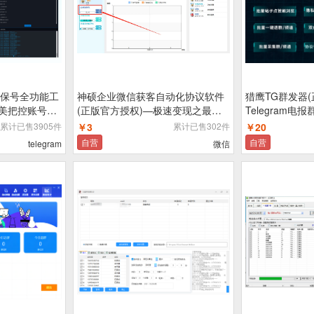
找回保号全功能工
神硕企业微信获客自动化协议软件
猎鹰TG群发器(
完美把控账号封
(正版官方授权)—极速变现之最强
Telegram电
TG账号损耗|安
企业微信防封协议自动加人获客/手
累计已售3905件
￥3
累计已售302件
￥20
机号筛号
自营
自营
telegram
微信