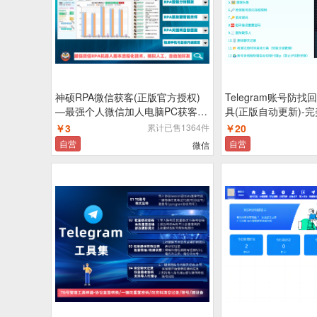
神硕RPA微信获客(正版官方授权)
Telegram账号防
—最强个人微信加人电脑PC获客软
具(正版自动更新)-
件,模拟人工RPA脚本自动化操作流
控|冻结|死号率|降低
￥3
累计已售1364件
￥20
程防封控
全管理账号
自营
自营
微信