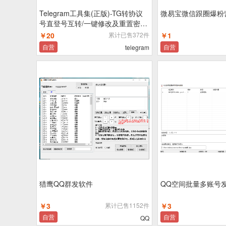
Telegram工具集(正版)-TG转协议
微易宝微信跟圈爆粉营
号直登号互转/一键修改及重置密码/
修改昵称简介/账号筛活状态检测/一
￥20
累计已售372件
￥1
键踢设备/一键清空资料
自营
自营
telegram
猎鹰QQ群发软件
QQ空间批量多账号
￥3
累计已售1152件
￥3
自营
自营
QQ