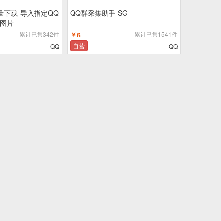
量下载-导入指定QQ
QQ群采集助手-SG
图片
累计已售342件
￥6
累计已售1541件
自营
QQ
QQ