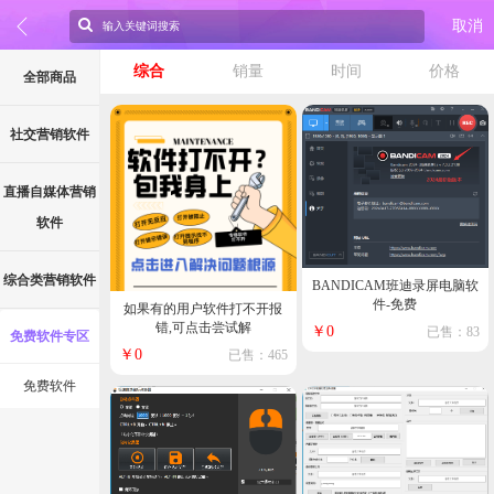
取消
综合
销量
时间
价格
全部商品
社交营销软件
直播自媒体营销
软件
综合类营销软件
BANDICAM班迪录屏电脑软
件-免费
如果有的用户软件打不开报
错,可点击尝试解
￥0
已售：83
免费软件专区
￥0
已售：465
免费软件